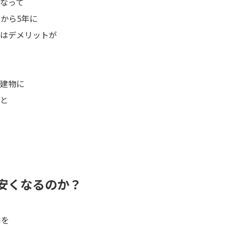
なって
年から5年に
はデメリットが
建物に
と
安くなるのか？
宅を