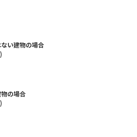
はない建物の場合
)
建物の場合
)